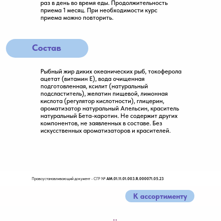
раз в день во время еды. Продолжительность
приема 1 месяц. При необходимости курс
приема можно повторить.
Состав
Рыбный жир диких океанических рыб, токоферола
ацетат (витамин Е), вода очищенная
подготовленная, ксилит (натуральный
подсластитель), желатин пищевой, лимонная
кислота (регулятор кислотности), глицерин,
ароматизатор натуральный Апельсин, краситель
натуральный Бета-каротин. Не содержит других
компонентов, не заявленных в составе. Без
искусственных ароматизаторов и красителей.
Правоустанавливающий документ - СГР №
AM.01.11.01.003.R.000071.05.23
К ассортименту